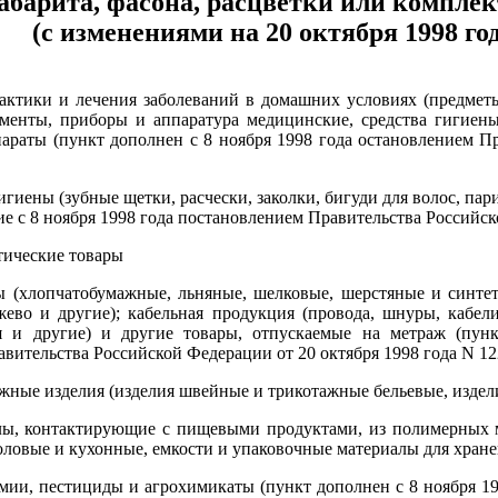
абарита, фасона, расцветки или компле
(с изменениями на 20 октября 1998 год
актики и лечения заболеваний в домашних условиях (предметы
ументы, приборы и аппаратура медицинские, средства гигиены
араты (пункт дополнен с 8 ноября 1998 года остановлением П
гиены (зубные щетки, расчески, заколки, бигуди для волос, пар
ие с 8 ноября 1998 года постановлением Правительства Российск
ические товары
ы (хлопчатобумажные, льняные, шелковые, шерстяные и синтет
ужево и другие); кабельная продукция (провода, шнуры, кабе
 и другие) и другие товары, отпускаемые на метраж (пунк
вительства Российской Федерации от 20 октября 1998 года N 12
ные изделия (изделия швейные и трикотажные бельевые, издел
лы, контактирующие с пищевыми продуктами, из полимерных ма
ловые и кухонные, емкости и упаковочные материалы для хран
мии, пестициды и агрохимикаты (пункт дополнен с 8 ноября 1