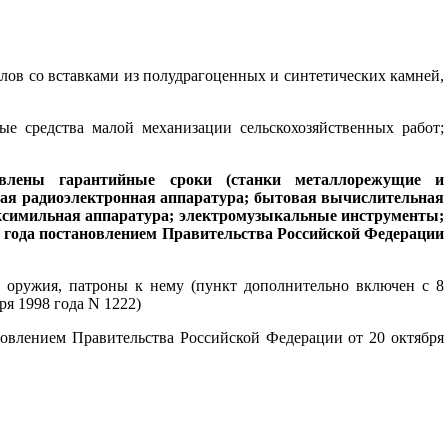
лов со вставками из полудрагоценных и синтетических камней,
е средства малой механизации сельскохозяйственных работ;
овлены гарантийные сроки (станки металлорежущие и
я радиоэлектронная аппаратура;
бытовая вычислительная
ксимильная аппаратура
; электромузыкальные инструменты;
98 года постановлением Правительства Российской Федерации
о оружия, патроны к нему (пункт дополнительно включен с 8
я 1998 года N 1222)
новлением Правительства Российской Федерации от 20 октября