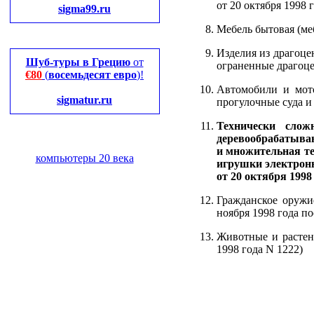
от 20 октября 1998 
sigma99.ru
Мебель бытовая (ме
Изделия из драгоце
Шуб-туры в Грецию
от
ограненные драгоц
€80
(
восемьдесят евро
)!
Автомобили и мото
sigmatur.ru
прогулочные суда и
Технически слож
деревообрабатыва
и множительная т
компьютеры 20 века
игрушки электронн
от 20 октября 1998
Гражданское оружи
ноября 1998 года п
Животные и растен
1998 года N 1222)