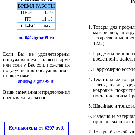
г
ВРЕМЯ РАБОТЫ
ПН-ЧТ
11-19
ПТ
11-18
СБ-ВС
вых.
Товары для профил
материалов, инстр
mail@sigma99.ru
лекарственные преп
1222)
Предметы личной ги
Если Вы не удовлетворены
введенной в действ
обслуживанием в нашей фирме
или если у Вас есть пожелания
Парфюмерно-космет
по улучшению обслуживания -
пишите нам:
Текстильные товар
abuse@sigma99.ru
ленты, тесьма, кр
ковровые покрытия
Ваши замечания и предложения
постановлением Пра
очень важны для нас!
Швейные и трикотаж
Изделия и материа
принадлежности сто
Компьютеры
от
6397 руб.
Товары бытовой хи