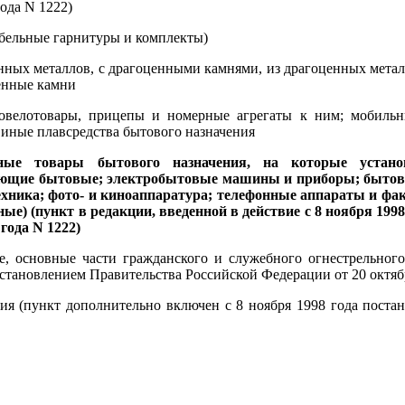
года N 1222)
бельные гарнитуры и комплекты)
нных металлов, с драгоценными камнями, из драгоценных метал
енные камни
велотовары, прицепы и номерные агрегаты к ним; мобильны
 иные плавсредства бытового назначения
ные товары бытового назначения, на которые устан
ющие бытовые; электробытовые машины и приборы; бытова
ехника
; фото- и киноаппаратура;
телефонные аппараты и фа
ые) (пункт в редакции, введенной в действие с 8 ноября 19
 года N 1222)
е, основные части гражданского и служебного огнестрельног
остановлением Правительства Российской Федерации от 20 октябр
ия (пункт дополнительно включен с 8 ноября 1998 года поста