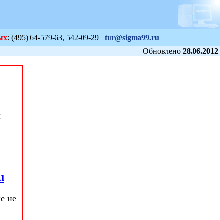
ых
: (495) 64-579-63, 542-09-29
tur@sigma99.ru
Обновлено
28.06.2012
ы
u
е не